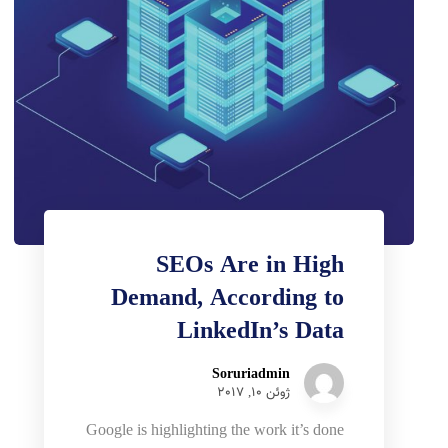
SEOs Are in High
Demand, According to
LinkedIn’s Data
Soruriadmin
ژوئن 10, 2017
Google is highlighting the work it’s done