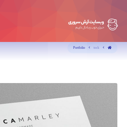
Portfolio
tock