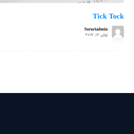
Tick Tock
Soruriadmin
ژوئن 12, 2017