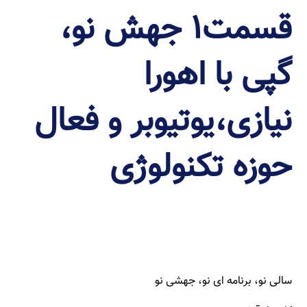
قسمت1 جهش نو،
گپی با اهورا
نیازی،یوتیوبر و فعال
حوزه تکنولوژی
سالی نو، برنامه ای نو، جهشی نو